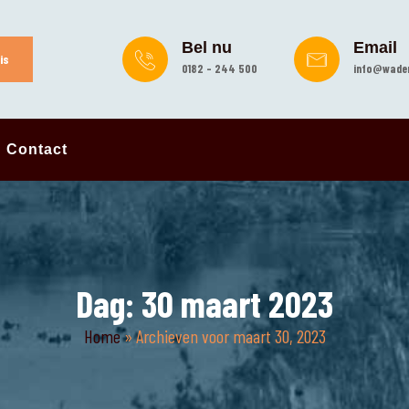
Bel nu
Email
is
0182 - 244 500
info@wader
Contact
Dag:
30 maart 2023
Home
»
Archieven voor maart 30, 2023