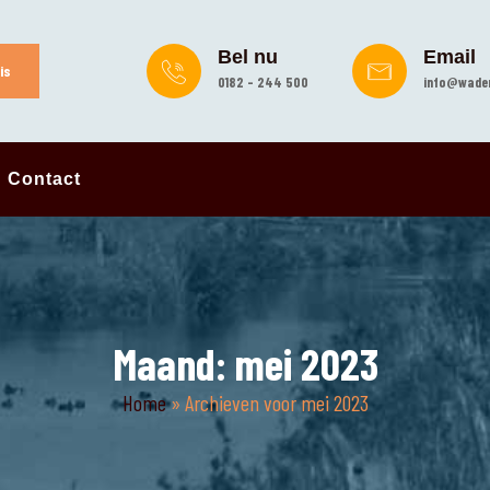
Bel nu
Email
is
0182 - 244 500
info@wader
Contact
Maand:
mei 2023
Home
»
Archieven voor mei 2023