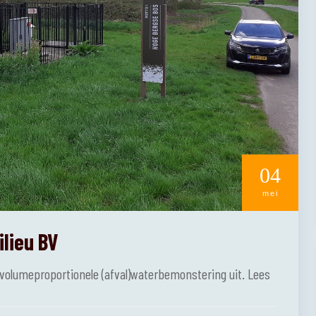
04
mei
ilieu BV
n volumeproportionele (afval)waterbemonstering uit. Lees