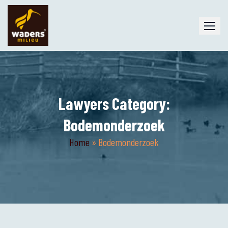
Skip
to
content
Lawyers Category:
Bodemonderzoek
Home
»
Bodemonderzoek