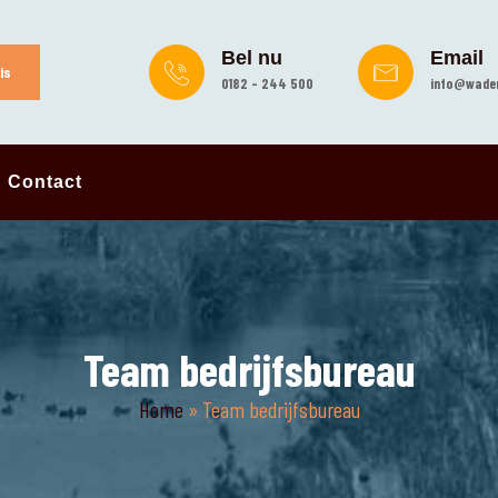
Bel nu
Email
is
0182 - 244 500
info@wader
Contact
Team bedrijfsbureau
Home
»
Team bedrijfsbureau