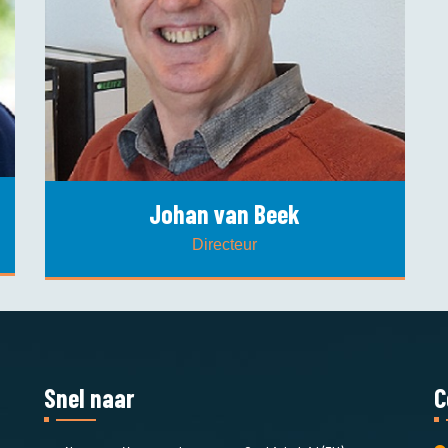
Johan van Beek
Directeur
Snel naar
C